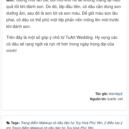
quả tốt khi đánh son. Do đó, lớp đầu tiên, cô dâu cần dùng son
dưỡng ẩm, sau đó là son lót và son màu. Để giữ màu son lâu
phai, cô dâu có thể phủ một lớp phấn nền mỏng lên môi trước
khi đánh son.
Trên đây là một số góp ý nhỏ từ TuArt Wedding. Hy vọng các
cô dâu sẽ rạng ngời và rực rỡ hơn trong ngày trọng đại của
mình!
Tác giả:
bientap2
Nguồn tin:
tuarts .net
Tags:
Trang điểm Makeup cô dâu tiệc họ Tuy Hoà Phú Yên
,
2 điều lưu ý
khi Trang điểm Makeup cô dâu tiệc họ Tuy Hoà Phú Yên