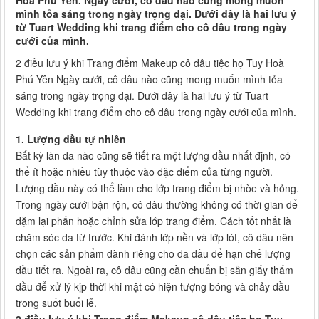
Hoà Phú Yên. Ngày cưới, cô dâu nào cũng mong muốn
mình tỏa sáng trong ngày trọng đại. Dưới đây là hai lưu ý
từ Tuart Wedding khi trang điểm cho cô dâu trong ngày
cưới của mình.
2 điều lưu ý khi Trang điểm Makeup cô dâu tiệc họ Tuy Hoà
Phú Yên Ngày cưới, cô dâu nào cũng mong muốn mình tỏa
sáng trong ngày trọng đại. Dưới đây là hai lưu ý từ Tuart
Wedding khi trang điểm cho cô dâu trong ngày cưới của mình.
1. Lượng dầu tự nhiên
Bất kỳ làn da nào cũng sẽ tiết ra một lượng dầu nhất định, có
thể ít hoặc nhiều tùy thuộc vào đặc điểm của từng người.
Lượng dầu này có thể làm cho lớp trang điểm bị nhòe và hỏng.
Trong ngày cưới bận rộn, cô dâu thường không có thời gian để
dặm lại phấn hoặc chỉnh sửa lớp trang điểm. Cách tốt nhất là
chăm sóc da từ trước. Khi đánh lớp nền và lớp lót, cô dâu nên
chọn các sản phẩm dành riêng cho da dầu để hạn chế lượng
dầu tiết ra. Ngoài ra, cô dâu cũng cần chuẩn bị sẵn giấy thấm
dầu để xử lý kịp thời khi mặt có hiện tượng bóng và chảy dầu
trong suốt buổi lễ.