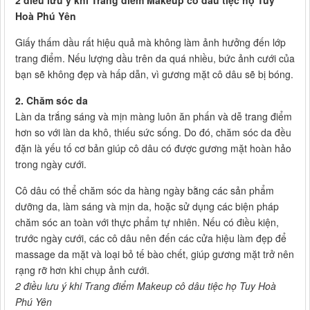
2 điều lưu ý khi Trang điểm Makeup cô dâu tiệc họ Tuy
Hoà Phú Yên
Giấy thấm dầu rất hiệu quả mà không làm ảnh hưởng đến lớp
trang điểm. Nếu lượng dầu trên da quá nhiều, bức ảnh cưới của
bạn sẽ không đẹp và hấp dẫn, vì gương mặt cô dâu sẽ bị bóng.
2. Chăm sóc da
Làn da trắng sáng và mịn màng luôn ăn phấn và dễ trang điểm
hơn so với làn da khô, thiếu sức sống. Do đó, chăm sóc da đều
đặn là yếu tố cơ bản giúp cô dâu có được gương mặt hoàn hảo
trong ngày cưới.
Cô dâu có thể chăm sóc da hàng ngày bằng các sản phẩm
dưỡng da, làm sáng và mịn da, hoặc sử dụng các biện pháp
chăm sóc an toàn với thực phẩm tự nhiên. Nếu có điều kiện,
trước ngày cưới, các cô dâu nên đến các cửa hiệu làm đẹp để
massage da mặt và loại bỏ tế bào chết, giúp gương mặt trở nên
rạng rỡ hơn khi chụp ảnh cưới.
2 điều lưu ý khi Trang điểm Makeup cô dâu tiệc họ Tuy Hoà
Phú Yên