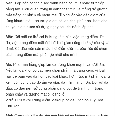
Nền:
Lớp nền có thể được đánh bằng cọ, mút hoặc trực tiếp
bằng tay. Điều quan trọng là đánh thật mịn và mỏng để gương
mặt trông tự nhiên và mềm mại. Tùy thuộc vào đặc điểm của
từng khuôn mặt, thợ trang điểm sẽ tạo khối phù hợp. Kem che
khuyết điểm được sử dụng ngay sau khi đánh lớp nền.
Mắt:
Đôi mắt có thể coi là trung tâm của việc trang điểm. Do
đó, việc trang điểm mắt đòi hỏi thời gian cũng như sự cầu kỳ và
tỉ mỉ. Cô dâu nên cân nhắc thời điểm diễn ra bữa tiệc để chọn
cách trang điểm mắt phù hợp nhất cho mình.
Má:
Phấn má hồng giúp làn da trông khỏe mạnh và tươi tắn.
Nếu làn da khô, cô dâu nên chọn phấn má dạng kem, vì loại
này dễ bám vào da hơn các loại khác. Hơn nữa, mỹ phẩm dạng
kem còn cung cấp độ ẩm và giúp da mịn màng hơn. Đối với da
dầu, cô dâu nên sử dụng phấn dạng bột để tránh tình trạng
phấn chảy và gương mặt bị loang lổ.
2 điều lưu ý khi Trang điểm Makeup cô dâu tiệc họ Tuy Hoà
Phú Yên
Môi:
Giống như làn da, đôi môi khô nẻ sẽ không mang lại hiệu