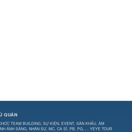
Ủ QUẢN
CHỨC TEAM BUILDING, SỰ KIỆN, EVENT, SÂN KHẤU, ÂM
NH ÁNH SÁNG, NHÂN SỰ, MC, CA SĨ, PB, PG, ... YEYE TOUR