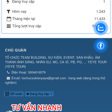
Đang truy cập
1
Hôm nay
1,243
Tháng hiện tại
11,433
Tổng lượt truy cập
512,395
CHỦ QUẢN
TỔ CHỨC TEAM BUILDING, SỰ KIỆN, EVENT, SÂN KHẤU, ÂM
THANH ÁNH SÁNG, NHÂN SỰ, MC, CA SĨ, PB, PG, ... YEYE TOUR
(
YEYE TOUR
)
Điện thoại:
0934616579
Email:
tochucsukienyeye@gmail.com
trang web (đang trong thử
nghiệm)
QR-code
Đang truy cập: 1