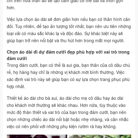
chỉ trên nửa thân áo sẽ tạo cảm giác cơ thể dài và thon gọn
hơn.
Việc lựa chọn áo dài sẽ đơn giản hơn nếu bạn có thân hình cân
đối. Tuy nhiên, để tạo ấn tượng tốt nhất, bạn nên ưu tiên những
loại vải có màu sắc khác lạ và độc đáo. Sự khác biệt này sẽ
giúp bạn trở nên nổi bật và thu hút hơn trong mắt mọi người.
Chọn áo dài đi dự đám cưới đẹp phù hợp với vai trò trong
đám cưới
Trong đám cưới, bạn có thể là sui gia, bạn thân của cô dâu chú
rể, họ hàng hay chỉ là những vị khách mời bình thường. Việc
xác định vai trò này sẽ giúp bạn có sự lựa chọn trang phục phù
hợp nhất.
Thiết kế áo dài cho bà sui, áo dài cho mẹ cô dâu hay áo dài
cho khách mời thường sẽ khác nhau. Hơn nữa, tùy thuộc vào
mức độ thân thiết và vai trò của bạn trong đám cưới, bạn nên
chọn những chiếc áo dài nổi bật hoặc nhẹ nhàng, và cân nhắc
việc có nên phối với những phụ kiện rườm rà hay không.