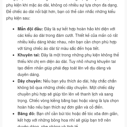
phụ kiện khi mặc áo dài, không có nhiều sự lựa chọn đa dạng.
Để chiếc áo dài nổi bật hơn, bạn có thể cân nhắc những kiểu
phụ kiện sau:
Mấn đội đầu:
Đây là sự kết hợp hoàn hảo khi diện với
các kiểu áo dài trong đám cưới. Thiết kế của mấn có rất
nhiều kiểu dáng khác nhau, nên bạn cần chọn phù hợp
với từng chiếc áo dài từ màu sắc đến họa tiết.
Khuyên tai:
Đây là một trong những phụ kiện không thể
thiếu khi chị em diện áo dài. Tuy nhỏ nhưng khuyên tai
tạo điểm nhấn giúp phái đẹp toát lên vẻ dịu dàng và
duyên dáng.
Dây chuyền:
Nếu bạn yêu thích áo dài, hãy chắc chắn
không bỏ qua những chiếc dây chuyền. Một chiếc dây
chuyền phù hợp sẽ giúp tôn lên vẻ thanh lịch và sang
trọng. Chiếc vòng kiềng bằng bạc hoặc vàng là lựa chọn
hoàn hảo nếu bạn thích sự đơn giản và cổ điển.
Băng đô:
Bạn chỉ cần búi tóc hoặc để tóc xõa đơn giản,
kết hợp với những bông hoa nhí sẽ giúp bạn trở nên
duyên dáng, nhẹ nhàng và tinh tế.