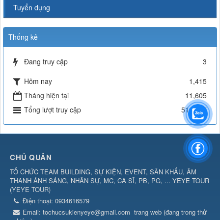
Tuyển dụng
Thống kê
Đang truy cập
3
Hôm nay
1,415
Tháng hiện tại
11,605
Tổng lượt truy cập
512,567
CHỦ QUẢN
TỔ CHỨC TEAM BUILDING, SỰ KIỆN, EVENT, SÂN KHẤU, ÂM
THANH ÁNH SÁNG, NHÂN SỰ, MC, CA SĨ, PB, PG, ... YEYE TOUR
(
YEYE TOUR
)
Điện thoại:
0934616579
Email:
tochucsukienyeye@gmail.com
trang web (đang trong thử