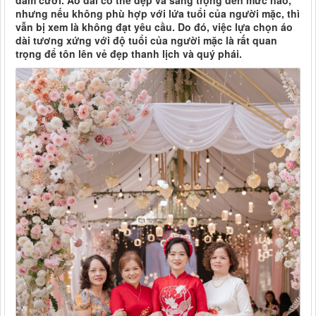
đám cưới. Áo dài có thể đẹp và sang trọng đến mức nào,
nhưng nếu không phù hợp với lứa tuổi của người mặc, thì
vẫn bị xem là không đạt yêu cầu. Do đó, việc lựa chọn áo
dài tương xứng với độ tuổi của người mặc là rất quan
trọng để tôn lên vẻ đẹp thanh lịch và quý phái.