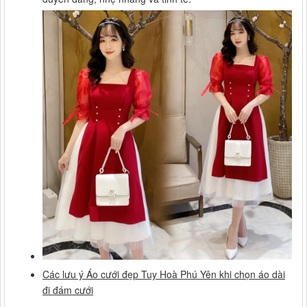
Các lưu ý Áo cưới đẹp Tuy Hoà Phú Yên khi chọn áo dài
đi đám cưới