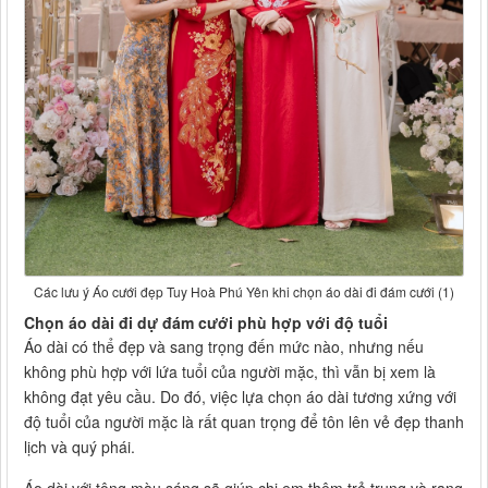
Các lưu ý Áo cưới đẹp Tuy Hoà Phú Yên khi chọn áo dài đi đám cưới (1)
Chọn áo dài đi dự đám cưới phù hợp với độ tuổi
Áo dài có thể đẹp và sang trọng đến mức nào, nhưng nếu
không phù hợp với lứa tuổi của người mặc, thì vẫn bị xem là
không đạt yêu cầu. Do đó, việc lựa chọn áo dài tương xứng với
độ tuổi của người mặc là rất quan trọng để tôn lên vẻ đẹp thanh
lịch và quý phái.
Áo dài với tông màu sáng sẽ giúp chị em thêm trẻ trung và rạng