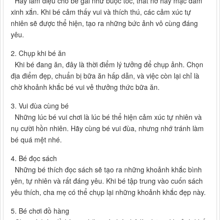
Hãy làm điệu cho bé gái như buộc tóc, thắt nơ hay mặc đầm
xinh xắn. Khi bé cảm thấy vui và thích thú, các cảm xúc tự
nhiên sẽ được thể hiện, tạo ra những bức ảnh vô cùng đáng
yêu.
2. Chụp khi bé ăn
Khi bé đang ăn, đây là thời điểm lý tưởng để chụp ảnh. Chọn
địa điểm đẹp, chuẩn bị bữa ăn hấp dẫn, và việc còn lại chỉ là
chờ khoảnh khắc bé vui vẻ thưởng thức bữa ăn.
3. Vui đùa cùng bé
Những lúc bé vui chơi là lúc bé thể hiện cảm xúc tự nhiên và
nụ cười hồn nhiên. Hãy cùng bé vui đùa, nhưng nhớ tránh làm
bé quá mệt nhé.
4. Bé đọc sách
Những bé thích đọc sách sẽ tạo ra những khoảnh khắc bình
yên, tự nhiên và rất đáng yêu. Khi bé tập trung vào cuốn sách
yêu thích, cha mẹ có thể chụp lại những khoảnh khắc đẹp này.
5. Bé chơi đồ hàng