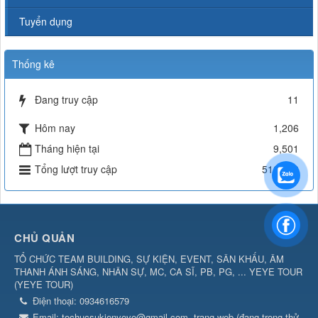
Tuyển dụng
Thống kê
Đang truy cập
11
Hôm nay
1,206
Tháng hiện tại
9,501
Tổng lượt truy cập
510,463
CHỦ QUẢN
TỔ CHỨC TEAM BUILDING, SỰ KIỆN, EVENT, SÂN KHẤU, ÂM
THANH ÁNH SÁNG, NHÂN SỰ, MC, CA SĨ, PB, PG, ... YEYE TOUR
(
YEYE TOUR
)
Điện thoại:
0934616579
Email:
tochucsukienyeye@gmail.com
trang web (đang trong thử