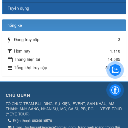
Tuyển dụng
Thống kê
Đang truy cập
3
Hôm nay
1,118
Tháng hiện tại
14,585
Tổng lượt truy cập
515,547
CHỦ QUẢN
TỔ CHỨC TEAM BUILDING, SỰ KIỆN, EVENT, SÂN KHẤU, ÂM
THANH ÁNH SÁNG, NHÂN SỰ, MC, CA SĨ, PB, PG, ... YEYE TOUR
(
YEYE TOUR
)
Điện thoại:
0934616579
Email:
tochucsukienyeye@gmail.com
trang web (đang trong thử