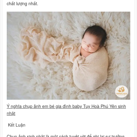
chất lượng nhất.
Ý nghĩa chụp ảnh em bé gia đình baby Tuy Hoà Phú Yên sinh
nhật
Kết Luận
Chụp ảnh sinh nhật là một cách tuyệt vời để ghi lại sự trưởng