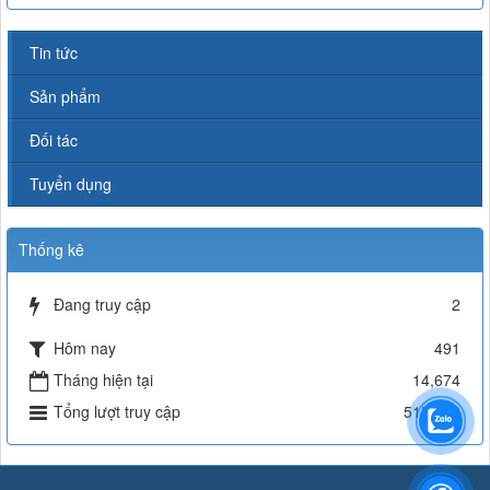
Tin tức
Sản phẩm
Đối tác
Tuyển dụng
Thống kê
Đang truy cập
2
Hôm nay
491
Tháng hiện tại
14,674
Tổng lượt truy cập
515,636