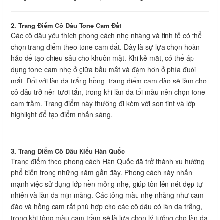
2. Trang Điểm Cô Dâu Tone Cam Đất
Các cô dâu yêu thích phong cách nhẹ nhàng và tinh tế có thể
chọn trang điểm theo tone cam đất. Đây là sự lựa chọn hoàn
hảo để tạo chiều sâu cho khuôn mặt. Khi kẻ mắt, có thể áp
dụng tone cam nhẹ ở giữa bầu mắt và đậm hơn ở phía đuôi
mắt. Đối với làn da trắng hồng, trang điểm cam đào sẽ làm cho
cô dâu trở nên tươi tắn, trong khi làn da tối màu nên chọn tone
cam trầm. Trang điểm này thường đi kèm với son tint và lớp
highlight để tạo điểm nhấn sáng.
3. Trang Điểm Cô Dâu Kiểu Hàn Quốc
Trang điểm theo phong cách Hàn Quốc đã trở thành xu hướng
phổ biến trong những năm gần đây. Phong cách này nhấn
mạnh việc sử dụng lớp nền mỏng nhẹ, giúp tôn lên nét đẹp tự
nhiên và làn da mịn màng. Các tông màu nhẹ nhàng như cam
đào và hồng cam rất phù hợp cho các cô dâu có làn da trắng,
trong khi tông màu cam trầm sẽ là lựa chọn lý tưởng cho làn da