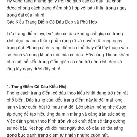
Hy vọng rằng những gợi ý trên sẽ giúp các cô dâu lựa chọn
được phong cách trang điểm phù hợp với bản thân trong ngày
trọng đại của mình!
Các Kiểu Trang Điểm Cô Dâu Đẹp và Phù Hợp
Lớp trang điểm tuyệt vời cho cô dâu không chỉ giúp cô trông
xinh đẹp mà còn thêm phần rạng rỡ và quyến rũ trong ngày
trọng đại. Phong cách trang điểm có thể thay đổi tùy thuộc vào
sở thích và dáng khuôn mặt của cô dâu. Hãy cùng Timan khám
phá một số kiểu trang điểm giúp cô dâu trở nên xinh đẹp và
lộng lẫy ngay dưới đây nhé!
1. Trang Điểm Cô Dâu Kiểu Nhật
Phong cách trang điểm cô dâu theo kiểu Nhật đang trở nên rất
phổ biến. Đặc trưng của kiểu trang điểm này là đôi mắt long
lanh và sự cuốn hút từ màu má đỏ. Lớp phấn mỏng nhẹ được
áp dụng để tạo hiệu ứng da mịn màng và căng tràn sức sống.
Việc đánh phấn theo hình tròn và có chút đậm sẽ tăng cường
sự nổi bật. Kết hợp với đôi mắt ngây thơ, cô dâu sẽ tỏa sáng
trong bức tranh trang điểm tự nhiên nhưng cuốn hút.