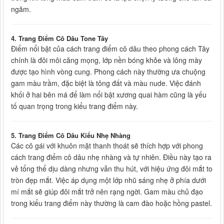
ngăm.
4. Trang Điểm Cô Dâu Tone Tây
Điểm nổi bật của cách trang điểm cô dâu theo phong cách Tây
chính là đôi môi căng mọng, lớp nền bóng khỏe và lông mày
được tạo hình vòng cung. Phong cách này thường ưa chuộng
gam màu trầm, đặc biệt là tông đất và màu nude. Việc đánh
khối ở hai bên má để làm nổi bật xương quai hàm cũng là yếu
tố quan trọng trong kiểu trang điểm này.
5. Trang Điểm Cô Dâu Kiểu Nhẹ Nhàng
Các cô gái với khuôn mặt thanh thoát sẽ thích hợp với phong
cách trang điểm cô dâu nhẹ nhàng và tự nhiên. Điều này tạo ra
vẻ tổng thể dịu dàng nhưng vẫn thu hút, với hiệu ứng đôi mắt to
tròn đẹp mắt. Việc áp dụng một lớp nhũ sáng nhẹ ở phía dưới
mí mắt sẽ giúp đôi mắt trở nên rạng ngời. Gam màu chủ đạo
trong kiểu trang điểm này thường là cam đào hoặc hồng pastel.