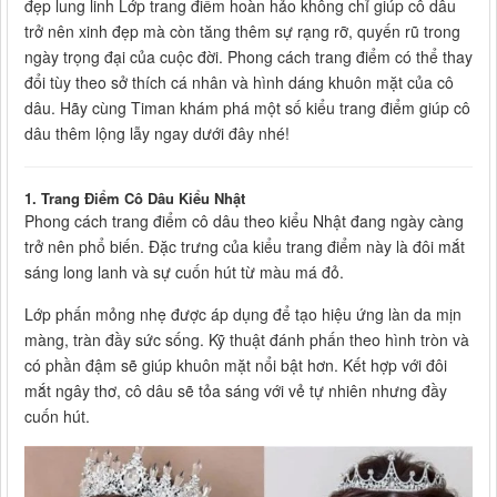
đẹp lung linh Lớp trang điểm hoàn hảo không chỉ giúp cô dâu
trở nên xinh đẹp mà còn tăng thêm sự rạng rỡ, quyến rũ trong
ngày trọng đại của cuộc đời. Phong cách trang điểm có thể thay
đổi tùy theo sở thích cá nhân và hình dáng khuôn mặt của cô
dâu. Hãy cùng Timan khám phá một số kiểu trang điểm giúp cô
dâu thêm lộng lẫy ngay dưới đây nhé!
1. Trang Điểm Cô Dâu Kiểu Nhật
Phong cách trang điểm cô dâu theo kiểu Nhật đang ngày càng
trở nên phổ biến. Đặc trưng của kiểu trang điểm này là đôi mắt
sáng long lanh và sự cuốn hút từ màu má đỏ.
Lớp phấn mỏng nhẹ được áp dụng để tạo hiệu ứng làn da mịn
màng, tràn đầy sức sống. Kỹ thuật đánh phấn theo hình tròn và
có phần đậm sẽ giúp khuôn mặt nổi bật hơn. Kết hợp với đôi
mắt ngây thơ, cô dâu sẽ tỏa sáng với vẻ tự nhiên nhưng đầy
cuốn hút.