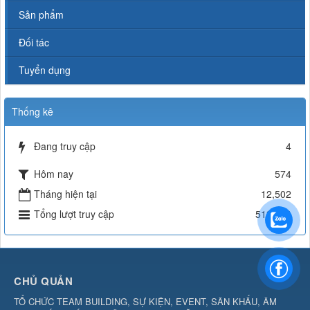
Sản phẩm
Đối tác
Tuyển dụng
Thống kê
Đang truy cập
4
Hôm nay
574
Tháng hiện tại
12,502
Tổng lượt truy cập
513,464
CHỦ QUẢN
TỔ CHỨC TEAM BUILDING, SỰ KIỆN, EVENT, SÂN KHẤU, ÂM