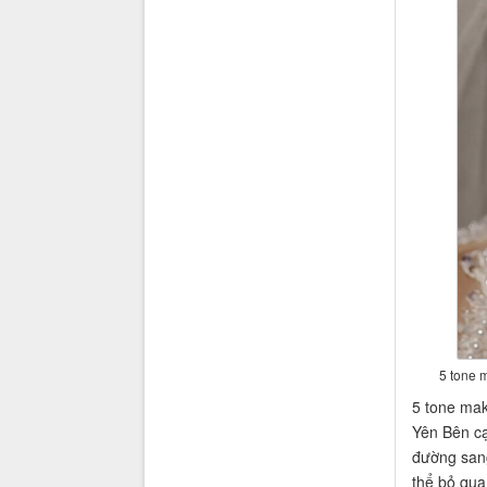
5 tone 
5 tone mak
Yên Bên cạ
đường sang
thể bỏ qua