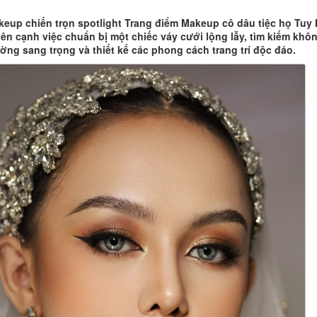
keup chiến trọn spotlight Trang điểm Makeup cô dâu tiệc họ Tuy
ên cạnh việc chuẩn bị một chiếc váy cưới lộng lẫy, tìm kiếm khô
ường sang trọng và thiết kế các phong cách trang trí độc đáo.