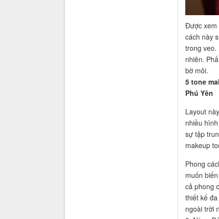
Được xem l
cách này s
trong veo.
nhiên. Phấ
bờ môi.
5 tone ma
Phú Yên
Layout này
nhiều hình
sự tập tru
makeup ton
Phong cách
muốn biến 
cả phong c
thiết kế đ
ngoài trời 