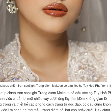
makeup chiến trọn spotlight Trang điểm Makeup cô dâu tiệc họ Tuy Hoà Phú Yên (1)
eup chiến trọn spotlight Trang điểm Makeup cô dâu tiệc họ Tuy Hoà P
nh việc chuẩn bị một chiếc váy cưới lộng lẫy, tìm kiếm không gian lễ
 trọng và thiết kế các phong cách trang trí độc đáo, cô dâu cũng khô
 việc lựa chọn những mẫu trang điểm nổi bật cho ngày cưới. Hãy cùng