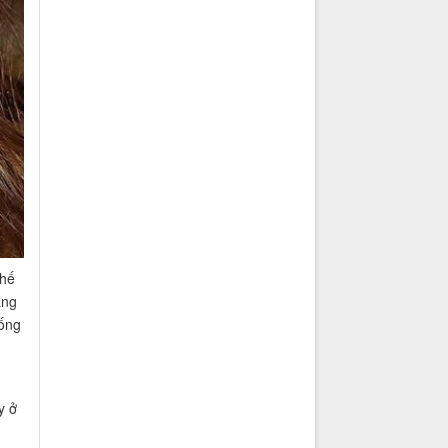
thế
àng
hống
y ở