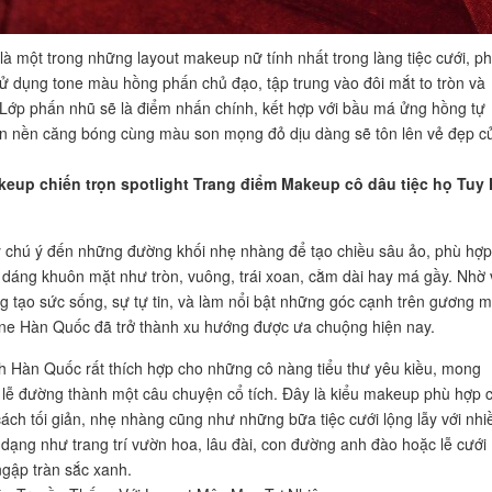
à một trong những layout makeup nữ tính nhất trong làng tiệc cưới, p
ử dụng tone màu hồng phấn chủ đạo, tập trung vào đôi mắt to tròn và
 Lớp phấn nhũ sẽ là điểm nhấn chính, kết hợp với bầu má ửng hồng tự
n nền căng bóng cùng màu son mọng đỏ dịu dàng sẽ tôn lên vẻ đẹp c
keup chiến trọn spotlight Trang điểm Makeup cô dâu tiệc họ Tuy
 chú ý đến những đường khối nhẹ nhàng để tạo chiều sâu ảo, phù hợp
 dáng khuôn mặt như tròn, vuông, trái xoan, cằm dài hay má gầy. Nhờ
ng tạo sức sống, sự tự tin, và làm nổi bật những góc cạnh trên gương m
e Hàn Quốc đã trở thành xu hướng được ưa chuộng hiện nay.
 Hàn Quốc rất thích hợp cho những cô nàng tiểu thư yêu kiều, mong
lễ đường thành một câu chuyện cổ tích. Đây là kiểu makeup phù hợp 
ách tối giản, nhẹ nhàng cũng như những bữa tiệc cưới lộng lẫy với nhi
a dạng như trang trí vườn hoa, lâu đài, con đường anh đào hoặc lễ cưới
ngập tràn sắc xanh.