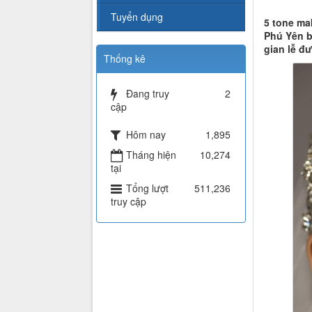
Tuyển dụng
5 tone ma
Phú Yên b
gian lễ đ
Thống kê
Đang truy
2
cập
Hôm nay
1,895
Tháng hiện
10,274
tại
Tổng lượt
511,236
truy cập