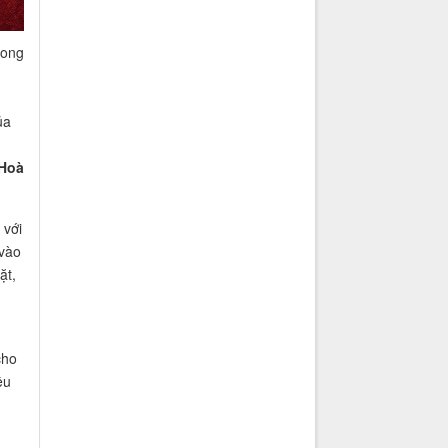
hong
ủa
 Hoà
 với
 vào
ặt,
cho
ều