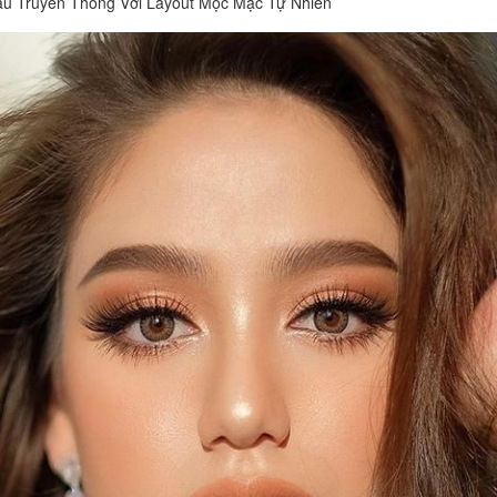
âu Truyền Thống Với Layout Mộc Mạc Tự Nhiên