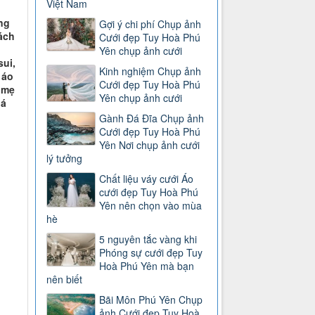
Việt Nam
ng
Gợi ý chi phí Chụp ảnh
ách
Cưới đẹp Tuy Hoà Phú
Yên chụp ảnh cưới
ui,
Kinh nghiệm Chụp ảnh
 áo
Cưới đẹp Tuy Hoà Phú
 mẹ
Yên chụp ảnh cưới
há
Gành Đá Đĩa Chụp ảnh
Cưới đẹp Tuy Hoà Phú
Yên Nơi chụp ảnh cưới
lý tưởng
Chất liệu váy cưới Áo
cưới đẹp Tuy Hoà Phú
Yên nên chọn vào mùa
hè
5 nguyên tắc vàng khi
Phóng sự cưới đẹp Tuy
Hoà Phú Yên mà bạn
nên biết
Bãi Môn Phú Yên Chụp
ảnh Cưới đẹp Tuy Hoà