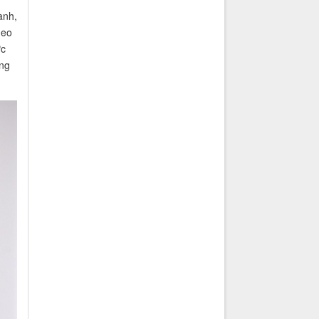
ành,
heo
ực
ông