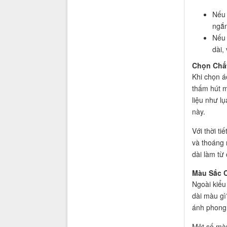
Nếu 
ngắn
Nếu 
dài,
Chọn Chất
Khi chọn á
thấm hút m
liệu như lụ
này.
Với thời ti
và thoáng 
dài làm từ
Màu Sắc C
Ngoài kiểu
dài màu gì
ánh phong 
Một số màu