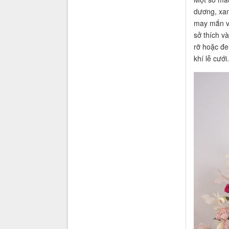
dương, xan
may mắn và
sở thích v
rỡ hoặc đe
khí lễ cưới.