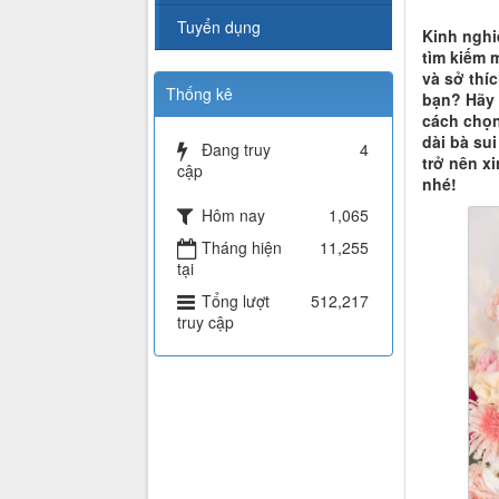
Tuyển dụng
Kinh nghi
tìm kiếm 
và sở thí
Thống kê
bạn? Hãy 
cách chọn
dài bà su
Đang truy
4
trở nên x
cập
nhé!
Hôm nay
1,065
Tháng hiện
11,255
tại
Tổng lượt
512,217
truy cập