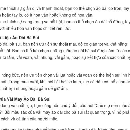
mẹ thích sự giản dị và thanh thoát, bạn có thể chọn áo dài cổ tròn, tay
 hoặc tay lỡ, có ít hoa văn hoặc không có hoa văn.
mẹ thích sự sang trọng và nổi bật, bạn có thể chọn áo dài cổ đứng, ta
 với nhiều hoa văn hoặc chi tiết ren lưới.
 Liệu Áo Dài Bà Sui
o dài bà sui, bạn nên ưu tiên sự thoải mái, độ co giãn tốt và khả năng
ồ hôi. Bạn có thể lựa chọn những mẫu áo dài bà sui được làm từ các c
a tơ tằm, vải voan, vải nhung, vải gấm, hoặc sự kết hợp của các chất li
ết nóng bức, nên ưu tiên chọn vải lụa hoặc vải voan để thể hiện sự linh 
mát. Trong mùa cưới, khi thời tiết hơi se lạnh, mẹ cô dâu có thể chọn á
 chất liệu nhung hoặc gấm để giữ ấm.
ủa Vải May Áo Dài Bà Sui
 dáng và chất liệu, bạn cũng nên chú ý đến câu hỏi “Các mẹ nên mặc 
?” Bởi màu sắc của vải may áo dài cho bà sui rất quan trọng, vì nó phả
cách và cá tính của người mặc.
 sắc truyền thống và phổ biến cho bà sui là màu đỏ, hồng, tím, xanh