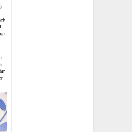
g
ách
i
đẹp
a
à
làm
ên