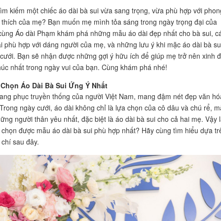
ìm kiếm một chiếc áo dài bà sui vừa sang trọng, vừa phù hợp với phon
 thích của mẹ? Bạn muốn mẹ mình tỏa sáng trong ngày trọng đại của
cùng Áo dài Phạm khám phá những mẫu áo dài đẹp nhất cho bà sui, c
i phù hợp với dáng người của mẹ, và những lưu ý khi mặc áo dài bà su
cưới. Bạn sẽ nhận được những gợi ý hữu ích để giúp mẹ trở nên xinh 
úc nhất trong ngày vui của bạn. Cùng khám phá nhé!
Chọn Áo Dài Bà Sui Ứng Ý Nhất
trang phục truyền thống của người Việt Nam, mang đậm nét đẹp văn hó
. Trong ngày cưới, áo dài không chỉ là lựa chọn của cô dâu và chú rể, m
ững người thân yêu nhất, đặc biệt là áo dài bà sui cho cả hai mẹ. Vậy 
 chọn được mẫu áo dài bà sui phù hợp nhất? Hãy cùng tìm hiểu dựa tr
 chí sau đây.