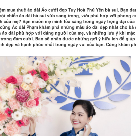
ệm mua thuê áo dài Áo cưới đẹp Tuy Hoà Phú Yên bà sui. Bạn đa
một chiếc áo dài bà sui vừa sang trọng, vừa phù hợp với phong c
ch của mẹ? Bạn muốn mẹ mình tỏa sáng trong ngày trọng đại của
cùng Áo dài Phạm khám phá những mẫu áo dài đẹp nhất cho bà s
 áo dài phù hợp với dáng người của mẹ, và những lưu ý khi mặc
i trong đám cưới. Bạn sẽ nhận được những gợi ý hữu ích để giúp
inh đẹp và hạnh phúc nhất trong ngày vui của bạn. Cùng khám p