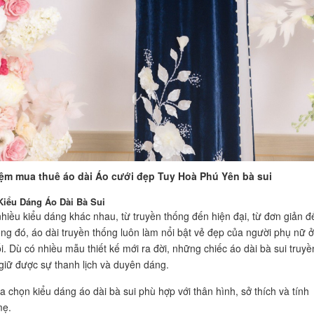
ệm mua thuê áo dài Áo cưới đẹp Tuy Hoà Phú Yên bà sui
iểu Dáng Áo Dài Bà Sui
nhiều kiểu dáng khác nhau, từ truyền thống đến hiện đại, từ đơn giản đ
ong đó, áo dài truyền thống luôn làm nổi bật vẻ đẹp của người phụ nữ ở
i. Dù có nhiều mẫu thiết kế mới ra đời, những chiếc áo dài bà sui truyề
giữ được sự thanh lịch và duyên dáng.
a chọn kiểu dáng áo dài bà sui phù hợp với thân hình, sở thích và tính
mẹ.