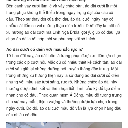
Bên cạnh váy cưới làm lễ và váy chào bàn, áo dài cưới là một
trang phục không thể thiếu trong ngày trọng đại của các cô
dâu. Theo sự thay đổi của thời đại, áo dài cưới ngày nay có
nhiều cải tiến so với những thập niên trước. Dưới đây là một số
xu hướng áo dài cưới mà Linh Nga Bridal gợi ý, giúp cô dâu lựa
chọn áo dài cưới hợp thời và phù hợp với sở thích.
Áo dài cưới cổ điển với màu sắc rực rỡ
Từ bao đời nay, áo dài luôn là trang phục được ưu tiên lựa chọn
trong các dịp cưới hỏi. Mặc dù có nhiều thiết kế cách tân, áo dài
cưới vẫn giữ lại những đường nét truyền thống đặc trưng. Một
trong những xu hướng hiện nay là sử dụng áo dài cưới cổ điển
nhưng với màu sắc tươi sáng, rực rỡ. Những chiếc áo dài này
thường được đính kết và thêu họa tiết tỉ mỉ, cầu kỳ để tạo điểm
nhấn cho cô dâu. Theo quan niệm Á Đông, màu đỏ tượng trưng
cho sự may mắn, thịnh vượng và thường được lựa chọn trong
ngày cưới. Do đó, áo dài cưới màu đỏ vẫn là lựa chọn hàng đầu
của nhiều cô dâu.