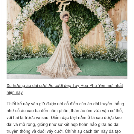
Xu hướng áo dài cưới Áo cưới đẹp Tuy Hoà Phú Yên mới nhất
hiện nay
Thiết kế này vẫn giữ được nét cổ điển của áo dài truyền thống
như cổ áo cao ba đến năm phân, thân áo ôm vừa vặn cơ thể,
với hai tà trước và sau. Điểm đặc biệt nằm ở tà sau được kéo
dài và mở rộng, giống như sự kết hợp hoàn hảo giữa áo dài
truyền thống và đuôi váy cưới. Chính sự cách tân này đã tạo