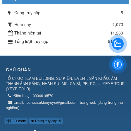
Đang truy cập
5
Hôm nay
1,073
Tháng hiện tại
11,263
Tổng lượt truy cập
512,225
CHỦ QUẢN
TỔ CHỨC TEAM BUILDING, SỰ KIỆN, EVENT, SÂN KHẤU, ÂM
THANH ÁNH SÁNG, NHÂN SỰ, MC, CA SĨ, PB, PG, ... YEYE TOUR
(
YEYE TOUR
)
Điện thoại:
0934616579
Email:
tochucsukienyeye@gmail.com
trang web (đang trong thử
nghiệm)
QR-code
Đang truy cập: 5