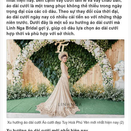
nhất hiện nay. Bên cạnh váy cưới làm lễ và váy chào bàn,
áo dài cưới là một trang phục không thể thiếu trong ngày
trọng đại của các cô dâu. Theo sự thay đổi của thời đại,
áo dài cưới ngày nay có nhiều cải tiến so với những thập
niên trước. Dưới đây là một số xu hướng áo dài cưới mà
Linh Nga Bridal gợi ý, giúp cô dâu lựa chọn áo dài cưới
hợp thời và phù hợp với sở thích.
Xu hướng áo dài cưới Áo cưới đẹp Tuy Hoà Phú Yên mới nhất hiện nay (2)
Xu hướng áo dài cưới mới nhất hiện nay