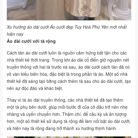
Xu hướng áo dài cưới Áo cưới đẹp Tuy Hoà Phú Yên mới nhất
hiện nay
Áo dài cưới với tà rộng
Cách tân áo dài cưới luôn là nguồn cảm hứng bất tận cho các
nhà thiết kế thời trang. Trong khi áo dài cổ điển giữ nguyên nét
truyền thống với hai tà trước và sau, áo dài cưới cách tân đã có
vô vàn kiểu biến hóa, đặc biệt là trong phần tà áo. Một số nhà
thiết kế đã sáng tạo bằng cách thêm tà sau cho áo dài cưới, tạo
nên sự độc đáo và khác biệt.
Thay vì tà áo dài truyền thống, các nhà thiết kế đã tạo thêm
một tà phụ bên dưới, giúp mỗi bước đi của cô dâu trở nên nhẹ
nhàng và uyển chuyển hơn. Thậm chí, để cầu kỳ và ấn tượng
hơn, một số thiết kế sử dụng tà rộng để làm nổi bật áo dài cưới,
và hiện nay tà rộng đang trở thành xu hướng thịnh hành.