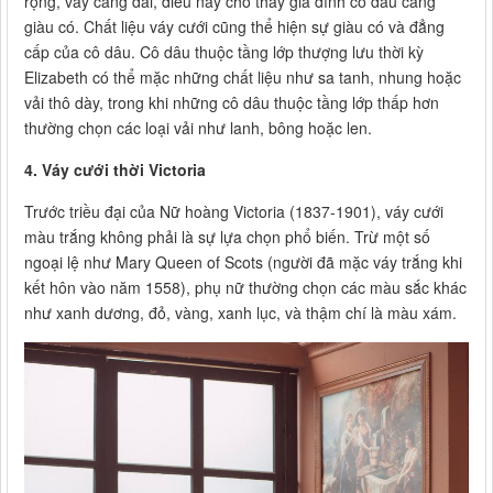
rộng, váy càng dài, điều này cho thấy gia đình cô dâu càng
giàu có. Chất liệu váy cưới cũng thể hiện sự giàu có và đẳng
cấp của cô dâu. Cô dâu thuộc tầng lớp thượng lưu thời kỳ
Elizabeth có thể mặc những chất liệu như sa tanh, nhung hoặc
vải thô dày, trong khi những cô dâu thuộc tầng lớp thấp hơn
thường chọn các loại vải như lanh, bông hoặc len.
4. Váy cưới thời Victoria
Trước triều đại của Nữ hoàng Victoria (1837-1901), váy cưới
màu trắng không phải là sự lựa chọn phổ biến. Trừ một số
ngoại lệ như Mary Queen of Scots (người đã mặc váy trắng khi
kết hôn vào năm 1558), phụ nữ thường chọn các màu sắc khác
như xanh dương, đỏ, vàng, xanh lục, và thậm chí là màu xám.