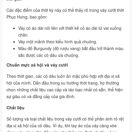
Các đặc điểm của thời kỳ này có thể thấy rõ trong váy cưới thời
Phục Hưng, bao gồm:
Váy có áo dài nối liền với thiết kế cổ áo dài từ vai xuống
chân.
Váy một mảnh theo kiểu hình quả chuông.
Màu đỏ Burgundy (đỏ rượu vang) bắt đầu trở thành màu
sắc được các cô dâu ưa chuộng.
Chuẩn mực xã hội và váy cưới
Theo thời gian, các cô dâu luôn ăn mặc phù hợp với địa vị xã
hội của mình. Dẫn đầu trong xu hướng thời trang, họ thường
chọn những chất liệu cao cấp và táo bạo nhất có sẵn, thể hiện
sự giàu có và đẳng cấp của gia đình.
Chất liệu
Số lượng và loại chất liệu trong váy cưới có thể phản ánh rõ rệt
địa vị xã hội của cô dâu. Ví dụ, khi tay áo của váy càng xòe