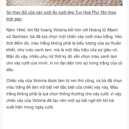
Sự thay đổi của váy cưới Áo cưới đẹp Tuy Hoà Phú Yên theo
thời gian
Năm 1840, khi Nữ hoàng Victoria kết hôn với Hoàng tử Albert
xứ Sachsen, bà đã lựa chọn một chiếc váy cưới màu trắng. Vào
thời điểm đó, màu trắng không phải là biểu tượng của sự thuần
khiết, như màu xanh lam, mà là một dấu hiệu của sự giàu có.
Mặc dù vậy, nhiều phụ nữ thời kỳ đó vẫn chọn màu xanh lam
cho váy cưới của mình, vì nó đại diện cho sự trong trắng của cô
dâu.
Chiếc váy của Victoria được làm từ ren thủ công, và bà đã chọn
màu trắng để làm nổi bật nét đặc biệt của chiếc váy này. Màu
trắng không phải là lựa chọn thông thường cho váy cưới, vì vậy
chiếc váy của Victoria đã tạo nên một sự bất ngờ lớn khi bà
xuất hiện trong ngày cưới.