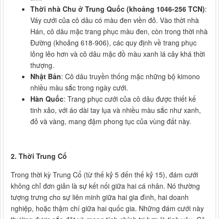
Thời nhà Chu ở Trung Quốc (khoảng 1046-256 TCN)
:
Váy cưới của cô dâu có màu đen viền đỏ. Vào thời nhà
Hán, cô dâu mặc trang phục màu đen, còn trong thời nhà
Đường (khoảng 618-906), các quy định về trang phục
lỏng lẻo hơn và cô dâu mặc đồ màu xanh lá cây khá thời
thượng.
Nhật Bản
: Cô dâu truyền thống mặc những bộ kimono
nhiều màu sắc trong ngày cưới.
Hàn Quốc
: Trang phục cưới của cô dâu được thiết kế
tinh xảo, với áo dài tay lụa và nhiều màu sắc như xanh,
đỏ và vàng, mang đậm phong tục của vùng đất này.
2. Thời Trung Cổ
Trong thời kỳ Trung Cổ (từ thế kỷ 5 đến thế kỷ 15), đám cưới
không chỉ đơn giản là sự kết nối giữa hai cá nhân. Nó thường
tượng trưng cho sự liên minh giữa hai gia đình, hai doanh
nghiệp, hoặc thậm chí giữa hai quốc gia. Những đám cưới này