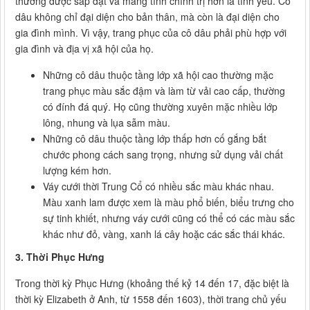
thường được sắp đặt và mang tính chính trị hơn là tình yêu. Cô
dâu không chỉ đại diện cho bản thân, mà còn là đại diện cho
gia đình mình. Vì vậy, trang phục của cô dâu phải phù hợp với
gia đình và địa vị xã hội của họ.
Những cô dâu thuộc tầng lớp xã hội cao thường mặc
trang phục màu sắc đậm và làm từ vải cao cấp, thường
có đính đá quý. Họ cũng thường xuyên mặc nhiều lớp
lông, nhung và lụa sẫm màu.
Những cô dâu thuộc tầng lớp thấp hơn cố gắng bắt
chước phong cách sang trọng, nhưng sử dụng vải chất
lượng kém hơn.
Váy cưới thời Trung Cổ có nhiều sắc màu khác nhau.
Màu xanh lam được xem là màu phổ biến, biểu trưng cho
sự tinh khiết, nhưng váy cưới cũng có thể có các màu sắc
khác như đỏ, vàng, xanh lá cây hoặc các sắc thái khác.
3. Thời Phục Hưng
Trong thời kỳ Phục Hưng (khoảng thế kỷ 14 đến 17, đặc biệt là
thời kỳ Elizabeth ở Anh, từ 1558 đến 1603), thời trang chủ yếu