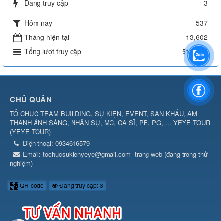
Đang truy cập
3
Hôm nay
537
Tháng hiện tại
13,602
Tổng lượt truy cập
514,564
CHỦ QUẢN
TỔ CHỨC TEAM BUILDING, SỰ KIỆN, EVENT, SÂN KHẤU, ÂM
THANH ÁNH SÁNG, NHÂN SỰ, MC, CA SĨ, PB, PG, ... YEYE TOUR
(
YEYE TOUR
)
Điện thoại:
0934616579
Email:
tochucsukienyeye@gmail.com
trang web (đang trong thử
nghiệm)
QR-code
Đang truy cập: 3