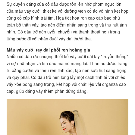
Sự duyên dáng của cô dâu được tôn lên nhờ phom ngực lớn
của mẫu váy cưới, thiết kế với đường viền cổ áo vô hình kết hợp
cùng cổ cúp hình trái tim. Họa tiết hoa ren cao cấp bao phủ
toàn bộ thân váy, tạo nên điểm nhấn sang trọng và thu hút ánh
nhìn. Cô dâu trở nên uyển chuyển và thanh thoát hơn trong
từng bước đi với phần đuôi váy dài thướt tha.
Mẫu váy cưới tay dài phối ren hoàng gia
Nhiều cô dâu ưa chuộng thiết kế váy cưới dài tay "truyền thống"
vì sự nhã nhặn và kín đáo mà nó mang lại. Thân áo được trang
trí bằng cườm và thêu ren tinh xảo, tạo nên sức hút sang trọng
và quý phái. Cô dâu trở nên lộng lẫy một cách tinh tế với chiếc
váy xòe bồng sang trọng, kết hợp với chất liệu vải organza cao
cấp, giúp dáng váy thêm phần đứng dáng.