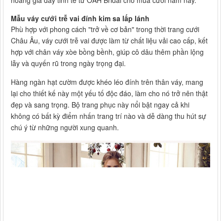
hoàng gia đầy tinh tế từ OAH Bridal cho mùa cưới năm nay.
Mẫu váy cưới trễ vai đính kim sa lấp lánh
Phù hợp với phong cách "trở về cơ bản" trong thời trang cưới
Châu Âu, váy cưới trễ vai được làm từ chất liệu vải cao cấp, kết
hợp với chân váy xòe bồng bềnh, giúp cô dâu thêm phần lộng
lẫy và quyến rũ trong ngày trọng đại.
Hàng ngàn hạt cườm được khéo léo đính trên thân váy, mang
lại cho thiết kế này một yếu tố độc đáo, làm cho nó trở nên thật
đẹp và sang trọng. Bộ trang phục này nổi bật ngay cả khi
không có bất kỳ điểm nhấn trang trí nào và dễ dàng thu hút sự
chú ý từ những người xung quanh.