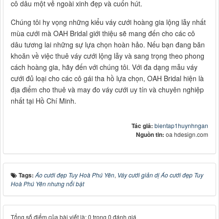
cô dâu một vẻ ngoài xinh đẹp và cuốn hút.
Chúng tôi hy vọng những kiểu váy cưới hoàng gia lộng lẫy nhất
mùa cưới mà OAH Bridal giới thiệu sẽ mang đến cho các cô
dâu tương lai những sự lựa chọn hoàn hảo. Nếu bạn đang băn
khoăn về việc thuê váy cưới lộng lẫy và sang trọng theo phong
cách hoàng gia, hãy đến với chúng tôi. Với đa dạng mẫu váy
cưới đủ loại cho các cô gái tha hồ lựa chọn, OAH Bridal hiện là
địa điểm cho thuê và may đo váy cưới uy tín và chuyên nghiệp
nhất tại Hồ Chí Minh.
Tác giả:
bientap1huynhngan
Nguồn tin:
oa hdesign.com
Tags:
Áo cưới đẹp Tuy Hoà Phú Yên
,
Váy cưới giản dị Áo cưới đẹp Tuy
Hoà Phú Yên nhưng nổi bật
Tổng số điểm của bài viết là: 0 trong 0 đánh giá