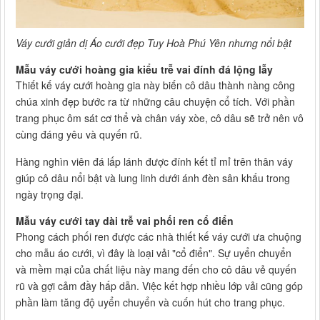
Váy cưới giản dị Áo cưới đẹp Tuy Hoà Phú Yên nhưng nổi bật
Mẫu váy cưới hoàng gia kiểu trễ vai đính đá lộng lẫy
Thiết kế váy cưới hoàng gia này biến cô dâu thành nàng công
chúa xinh đẹp bước ra từ những câu chuyện cổ tích. Với phần
trang phục ôm sát cơ thể và chân váy xòe, cô dâu sẽ trở nên vô
cùng đáng yêu và quyến rũ.
Hàng nghìn viên đá lấp lánh được đính kết tỉ mỉ trên thân váy
giúp cô dâu nổi bật và lung linh dưới ánh đèn sân khấu trong
ngày trọng đại.
Mẫu váy cưới tay dài trễ vai phối ren cổ điển
Phong cách phối ren được các nhà thiết kế váy cưới ưa chuộng
cho mẫu áo cưới, vì đây là loại vải "cổ điển". Sự uyển chuyển
và mềm mại của chất liệu này mang đến cho cô dâu vẻ quyến
rũ và gợi cảm đầy hấp dẫn. Việc kết hợp nhiều lớp vải cũng góp
phần làm tăng độ uyển chuyển và cuốn hút cho trang phục.