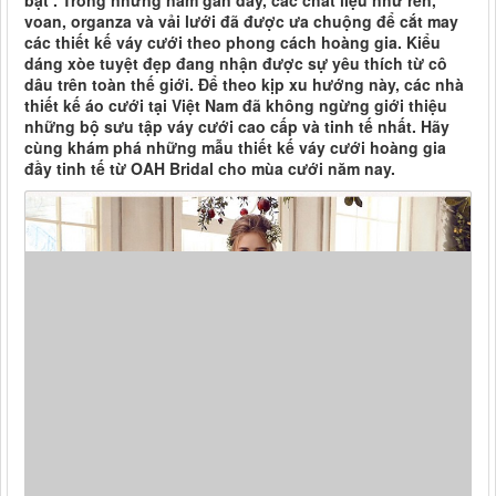
bật . Trong những năm gần đây, các chất liệu như ren,
voan, organza và vải lưới đã được ưa chuộng để cắt may
các thiết kế váy cưới theo phong cách hoàng gia. Kiểu
dáng xòe tuyệt đẹp đang nhận được sự yêu thích từ cô
dâu trên toàn thế giới. Để theo kịp xu hướng này, các nhà
thiết kế áo cưới tại Việt Nam đã không ngừng giới thiệu
những bộ sưu tập váy cưới cao cấp và tinh tế nhất. Hãy
cùng khám phá những mẫu thiết kế váy cưới hoàng gia
đầy tinh tế từ OAH Bridal cho mùa cưới năm nay.