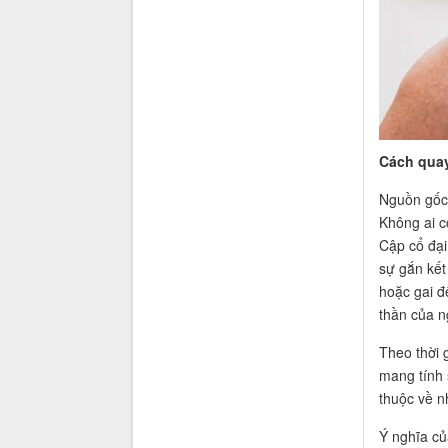
Cách quay
Nguồn gốc
Không ai c
Cập cổ đại
sự gắn kết
hoặc gai đ
thần của n
Theo thời 
mang tính 
thuộc về n
Ý nghĩa củ