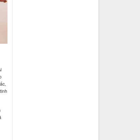
i
o
ấc,
tinh
n
ã