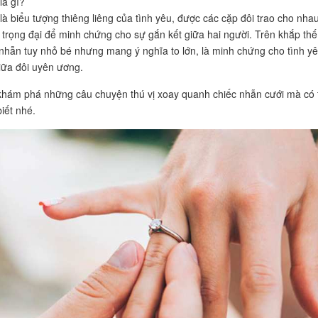
là gì?
là biểu tượng thiêng liêng của tình yêu, được các cặp đôi trao cho nha
 trọng đại để minh chứng cho sự gắn kết giữa hai người. Trên khắp thế
c nhẫn tuy nhỏ bé nhưng mang ý nghĩa to lớn, là minh chứng cho tình y
iữa đôi uyên ương.
hám phá những câu chuyện thú vị xoay quanh chiếc nhẫn cưới mà có 
iết nhé.