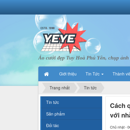
Áo cưới đẹp Tuy Hoà Phú Yên, chụp ảnh
Giới thiệu
Tin Tức
Thành vi
Trang nhất
Tin tức
Tin tức
Cách q
với nh
Sản phẩm
Đối tác
Chủ nhật - 0