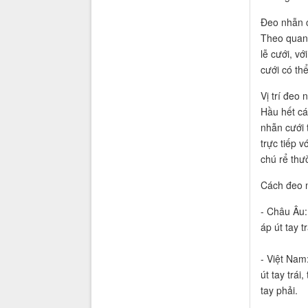
Đeo nhẫn c
Theo quan 
lễ cưới, vớ
cưới có th
Vị trí đeo 
Hầu hết cá
nhẫn cưới t
trực tiếp 
chú rể thư
Cách đeo n
- Châu Âu:
áp út tay t
- Việt Nam
út tay trái
tay phải.