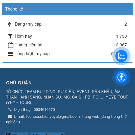
Thống kê
Đang truy cập
2
Hôm nay
1,738
Tháng hiện tại
12,087
Tổng lượt truy cập
513,049
CHỦ QUẢN
TỔ CHỨC TEAM BUILDING, SỰ KIỆN, EVENT, SÂN KHẤU, ÂM
THANH ÁNH SÁNG, NHÂN SỰ, MC, CA SĨ, PB, PG, ... YEYE TOUR
(
YEYE TOUR
)
Điện thoại:
0934616579
Email:
tochucsukienyeye@gmail.com
trang web (đang trong thử
nghiệm)